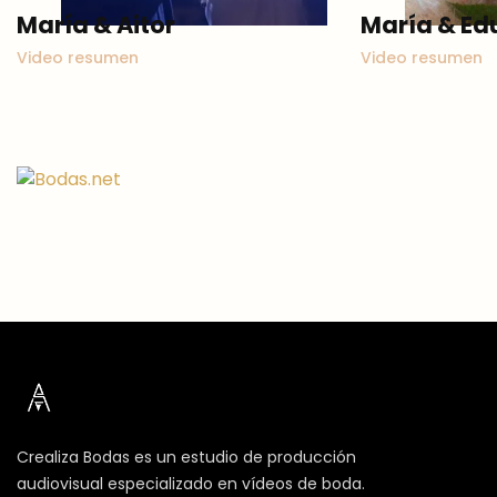
María & Aitor
María & Ed
Video resumen
Video resumen
Crealiza Bodas es un estudio de producción
audiovisual especializado en vídeos de boda.